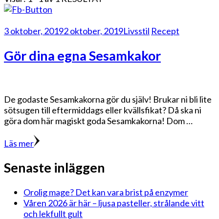
3 oktober, 2019
2 oktober, 2019
Livsstil
Recept
Gör dina egna Sesamkakor
De godaste Sesamkakorna gör du själv! Brukar ni bli lite
sötsugen till eftermiddags eller kvällsfikat? Då ska ni
göra dom här magiskt goda Sesamkakorna! Dom …
Läs mer
Senaste inläggen
Orolig mage? Det kan vara brist på enzymer
Våren 2026 är här – ljusa pasteller, strålande vitt
och lekfullt gult