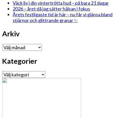
Väck liv i din vintertrötta hud – på bara 21 dagar
2026 – året då jag sätter hälsan i fokus
Årets festligaste tid är här – nu får vi glänsa bland
stjärnor och glittrande granar ✨
Arkiv
Arkiv
Kategorier
Kategorier