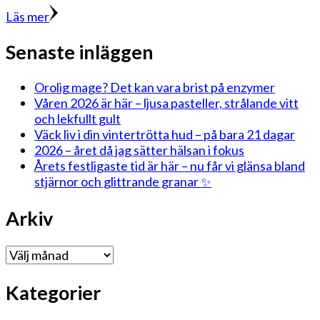
Läs mer
Senaste inläggen
Orolig mage? Det kan vara brist på enzymer
Våren 2026 är här – ljusa pasteller, strålande vitt
och lekfullt gult
Väck liv i din vintertrötta hud – på bara 21 dagar
2026 – året då jag sätter hälsan i fokus
Årets festligaste tid är här – nu får vi glänsa bland
stjärnor och glittrande granar ✨
Arkiv
Arkiv
Kategorier