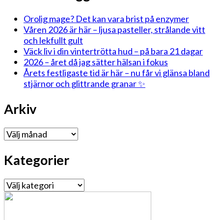
Orolig mage? Det kan vara brist på enzymer
Våren 2026 är här – ljusa pasteller, strålande vitt
och lekfullt gult
Väck liv i din vintertrötta hud – på bara 21 dagar
2026 – året då jag sätter hälsan i fokus
Årets festligaste tid är här – nu får vi glänsa bland
stjärnor och glittrande granar ✨
Arkiv
Arkiv
Kategorier
Kategorier