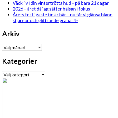
Väck liv i din vintertrötta hud – på bara 21 dagar
2026 – året då jag sätter hälsan i fokus
Årets festligaste tid är här – nu får vi glänsa bland
stjärnor och glittrande granar ✨
Arkiv
Arkiv
Kategorier
Kategorier