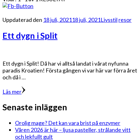
Uppdaterad den
18 juli, 2021
18 juli, 2021
Livsstil
resor
Ett dygn i Split
Ett dygn i Split! Då har vi alltså landat i vårat nyfunna
paradis Kroatien! Första gången vi var här var förra året
och då i …
Läs mer
Senaste inläggen
Orolig mage? Det kan vara brist på enzymer
Våren 2026 är här – ljusa pasteller, strålande vitt
och lekfullt gult