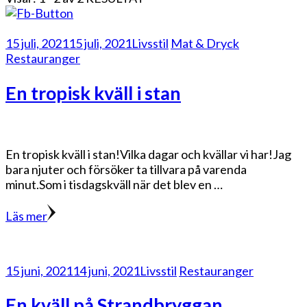
15 juli, 2021
15 juli, 2021
Livsstil
Mat & Dryck
Restauranger
En tropisk kväll i stan
En tropisk kväll i stan!Vilka dagar och kvällar vi har!Jag
bara njuter och försöker ta tillvara på varenda
minut.Som i tisdagskväll när det blev en …
Läs mer
15 juni, 2021
14 juni, 2021
Livsstil
Restauranger
En kväll på Strandbryggan