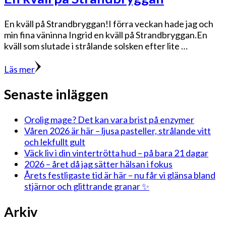
En kväll på Strandbryggan!I förra veckan hade jag och
min fina väninna Ingrid en kväll på Strandbryggan.En
kväll som slutade i strålande solsken efter lite …
Läs mer
Senaste inläggen
Orolig mage? Det kan vara brist på enzymer
Våren 2026 är här – ljusa pasteller, strålande vitt
och lekfullt gult
Väck liv i din vintertrötta hud – på bara 21 dagar
2026 – året då jag sätter hälsan i fokus
Årets festligaste tid är här – nu får vi glänsa bland
stjärnor och glittrande granar ✨
Arkiv