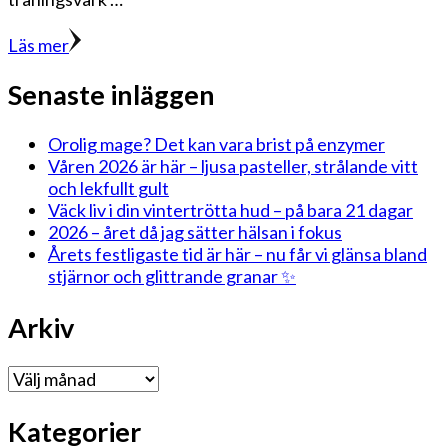
Läs mer
Senaste inläggen
Orolig mage? Det kan vara brist på enzymer
Våren 2026 är här – ljusa pasteller, strålande vitt
och lekfullt gult
Väck liv i din vintertrötta hud – på bara 21 dagar
2026 – året då jag sätter hälsan i fokus
Årets festligaste tid är här – nu får vi glänsa bland
stjärnor och glittrande granar ✨
Arkiv
Arkiv
Kategorier