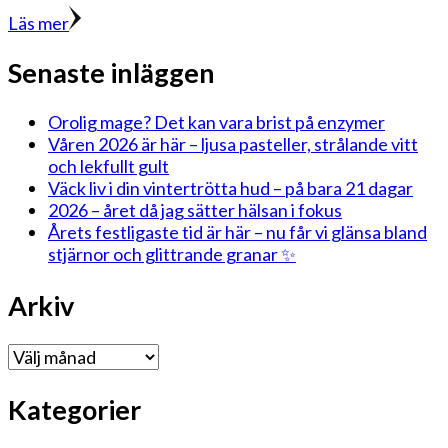
Läs mer
Senaste inläggen
Orolig mage? Det kan vara brist på enzymer
Våren 2026 är här – ljusa pasteller, strålande vitt
och lekfullt gult
Väck liv i din vintertrötta hud – på bara 21 dagar
2026 – året då jag sätter hälsan i fokus
Årets festligaste tid är här – nu får vi glänsa bland
stjärnor och glittrande granar ✨
Arkiv
Arkiv
Kategorier