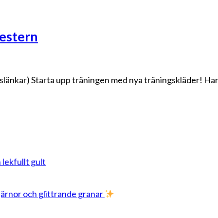
mestern
slänkar) Starta upp träningen med nya träningskläder! Har
 lekfullt gult
stjärnor och glittrande granar