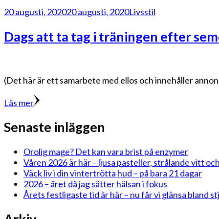
20 augusti, 2020
20 augusti, 2020
Livsstil
Dags att ta tag i träningen efter se
(Det här är ett samarbete med ellos och innehåller annon
Läs mer
Senaste inläggen
Orolig mage? Det kan vara brist på enzymer
Våren 2026 är här – ljusa pasteller, strålande vitt och
Väck liv i din vintertrötta hud – på bara 21 dagar
2026 – året då jag sätter hälsan i fokus
Årets festligaste tid är här – nu får vi glänsa bland 
Arkiv