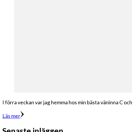
I förra veckan var jag hemma hos min bästa väninna C och
Läs mer
Senaste inläggen