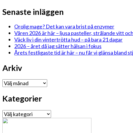
Senaste inläggen
Orolig mage? Det kan vara brist på enzymer
Våren 2026 är här – ljusa pasteller, strålande vitt och
Väck liv i din vintertrötta hud – på bara 21 dagar
2026 – året då jag sätter hälsan i fokus
Årets festligaste tid är här – nu får vi glänsa bland 
Arkiv
Arkiv
Kategorier
Kategorier