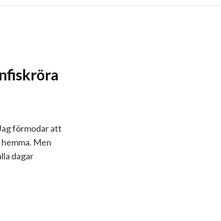
nfiskröra
Jag förmodar att
ar hemma. Men
alla dagar