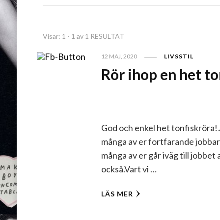
Visar: 1 - 1 av 1 RESULTAT
12 MAJ, 2020
LIVSSTIL
Rör ihop en het to
God och enkel het tonfiskröra!
många av er fortfarande jobb
många av er går iväg till jobbet 
också.Vart vi …
LÄS MER