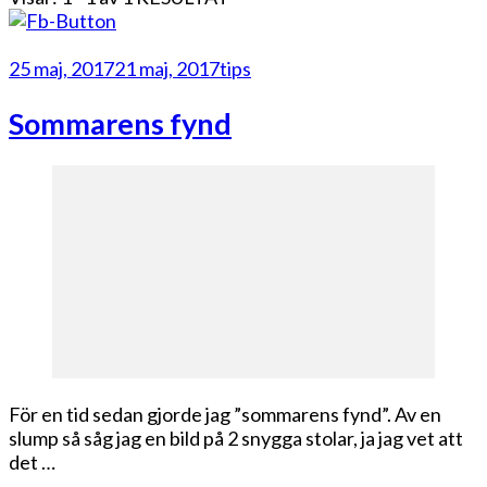
25 maj, 2017
21 maj, 2017
tips
Sommarens fynd
För en tid sedan gjorde jag ”sommarens fynd”. Av en
slump så såg jag en bild på 2 snygga stolar, ja jag vet att
det …