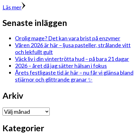
Läs mer
Senaste inläggen
Orolig mage? Det kan vara brist på enzymer
Våren 2026 är här – ljusa pasteller, strålande vitt
och lekfullt gult
Väck liv i din vintertrötta hud – på bara 21 dagar
2026 – året då jag sätter hälsan i fokus
Årets festligaste tid är här – nu får vi glänsa bland
stjärnor och glittrande granar ✨
Arkiv
Arkiv
Kategorier