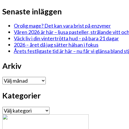
Senaste inläggen
Orolig mage? Det kan vara brist på enzymer
Våren 2026 är här – ljusa pasteller, strålande vitt och
Väck liv i din vintertrötta hud – på bara 21 dagar
2026 – året då jag sätter hälsan i fokus
Årets festligaste tid är här – nu får vi glänsa bland 
Arkiv
Arkiv
Kategorier
Kategorier