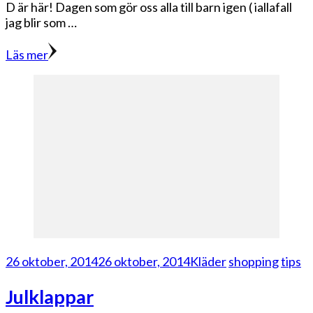
D är här! Dagen som gör oss alla till barn igen ( iallafall
jag blir som …
Läs mer
26 oktober, 2014
26 oktober, 2014
Kläder
shopping
tips
Julklappar