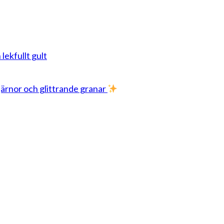
 lekfullt gult
stjärnor och glittrande granar