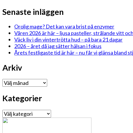
Senaste inläggen
Orolig mage? Det kan vara brist på enzymer
Våren 2026 är här – ljusa pasteller, strålande vitt och
Väck liv i din vintertrötta hud – på bara 21 dagar
2026 – året då jag sätter hälsan i fokus
Årets festligaste tid är här – nu får vi glänsa bland 
Arkiv
Arkiv
Kategorier
Kategorier