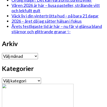
Våren 2026 är här – ljusa pasteller, strålande vitt
och lekfullt gult
Väck liv i din vintertrötta hud – på bara 21 dagar
2026 – året då jag sätter hälsan i fokus
Årets festligaste tid är här – nu får vi glänsa bland
stjärnor och glittrande granar ✨
Arkiv
Arkiv
Kategorier
Kategorier