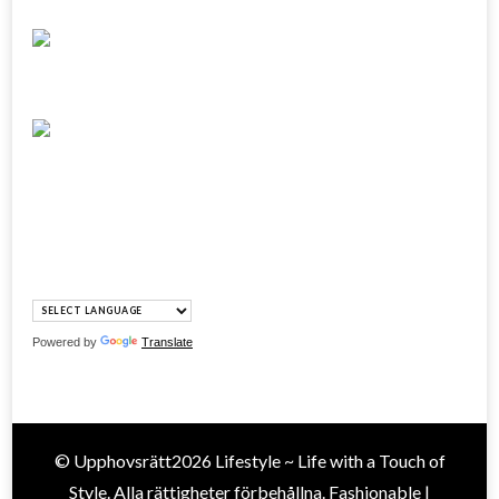
Powered by
Translate
© Upphovsrätt2026
Lifestyle ~ Life with a Touch of
Style
. Alla rättigheter förbehållna.
Fashionable |