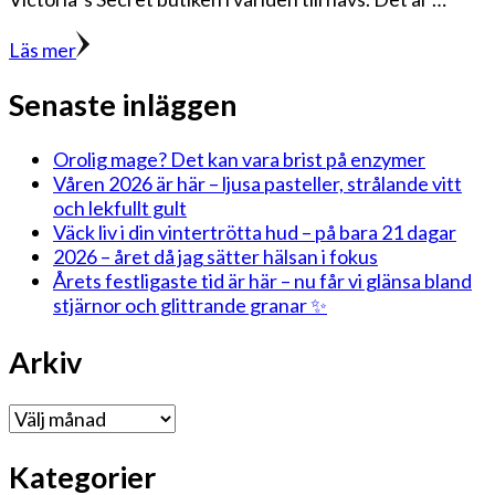
Läs mer
Senaste inläggen
Orolig mage? Det kan vara brist på enzymer
Våren 2026 är här – ljusa pasteller, strålande vitt
och lekfullt gult
Väck liv i din vintertrötta hud – på bara 21 dagar
2026 – året då jag sätter hälsan i fokus
Årets festligaste tid är här – nu får vi glänsa bland
stjärnor och glittrande granar ✨
Arkiv
Arkiv
Kategorier