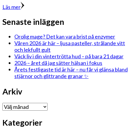
Läs mer
Senaste inläggen
Orolig mage? Det kan vara brist på enzymer
Våren 2026 är här – ljusa pasteller, strålande vitt
och lekfullt gult
Väck liv i din vintertrötta hud – på bara 21 dagar
2026 – året då jag sätter hälsan i fokus
Årets festligaste tid är här – nu får vi glänsa bland
stjärnor och glittrande granar ✨
Arkiv
Arkiv
Kategorier