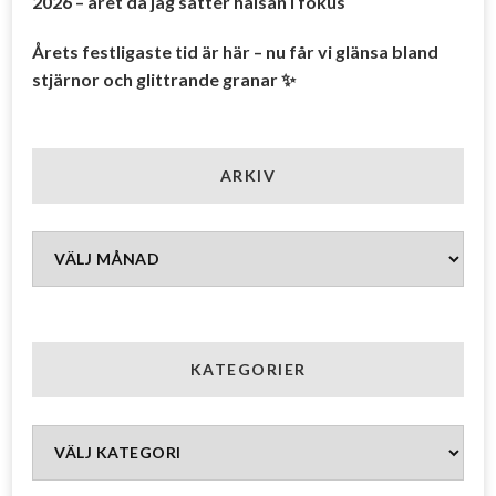
2026 – året då jag sätter hälsan i fokus
Årets festligaste tid är här – nu får vi glänsa bland
stjärnor och glittrande granar ✨
ARKIV
Arkiv
KATEGORIER
Kategorier