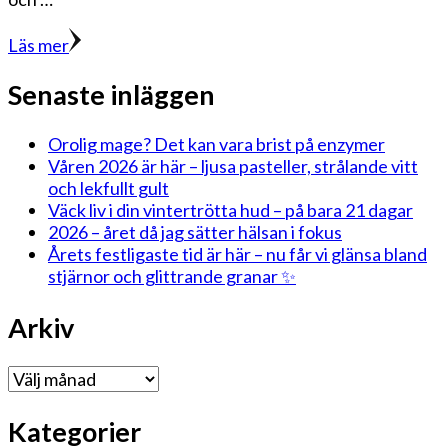
Läs mer
Senaste inläggen
Orolig mage? Det kan vara brist på enzymer
Våren 2026 är här – ljusa pasteller, strålande vitt
och lekfullt gult
Väck liv i din vintertrötta hud – på bara 21 dagar
2026 – året då jag sätter hälsan i fokus
Årets festligaste tid är här – nu får vi glänsa bland
stjärnor och glittrande granar ✨
Arkiv
Arkiv
Kategorier