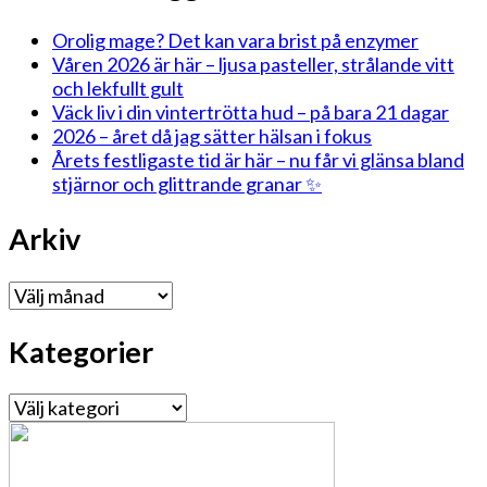
Orolig mage? Det kan vara brist på enzymer
Våren 2026 är här – ljusa pasteller, strålande vitt
och lekfullt gult
Väck liv i din vintertrötta hud – på bara 21 dagar
2026 – året då jag sätter hälsan i fokus
Årets festligaste tid är här – nu får vi glänsa bland
stjärnor och glittrande granar ✨
Arkiv
Arkiv
Kategorier
Kategorier