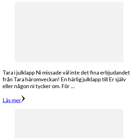
Tara i julklapp Ni missade väl inte det fina erbjudandet
från Tara häromveckan! En härlig julklapp till Er själv
eller någon ni tycker om. För …
Läs mer