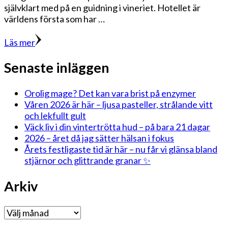
självklart med på en guidning i vineriet. Hotellet är
världens första som har …
Läs mer
Senaste inläggen
Orolig mage? Det kan vara brist på enzymer
Våren 2026 är här – ljusa pasteller, strålande vitt
och lekfullt gult
Väck liv i din vintertrötta hud – på bara 21 dagar
2026 – året då jag sätter hälsan i fokus
Årets festligaste tid är här – nu får vi glänsa bland
stjärnor och glittrande granar ✨
Arkiv
Arkiv