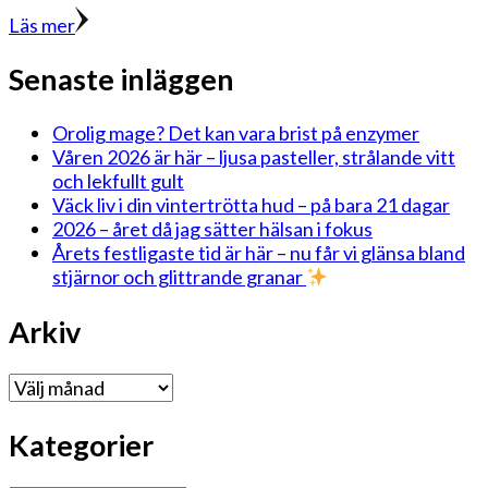
Läs mer
Senaste inläggen
Orolig mage? Det kan vara brist på enzymer
Våren 2026 är här – ljusa pasteller, strålande vitt
och lekfullt gult
Väck liv i din vintertrötta hud – på bara 21 dagar
2026 – året då jag sätter hälsan i fokus
Årets festligaste tid är här – nu får vi glänsa bland
stjärnor och glittrande granar
Arkiv
Arkiv
Kategorier