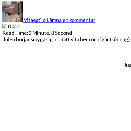
på
WALTHER
&
Vitaestilo
Lämna en kommentar
CO
0
0
FRÅN
Read Time:
2 Minute, 8 Second
TULLHUSET
Julen börjar smyga sig in i mitt vita hem och igår (söndag)
Jus