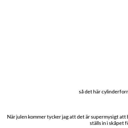
så det här cylinderfor
När julen kommer tycker jag att det är supermysigt att b
ställs in i skåpet