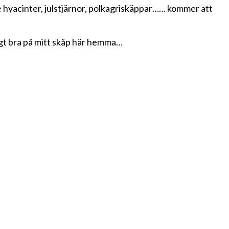
te hyacinter, julstjärnor, polkagriskäppar…… kommer att
ldigt bra på mitt skåp här hemma…