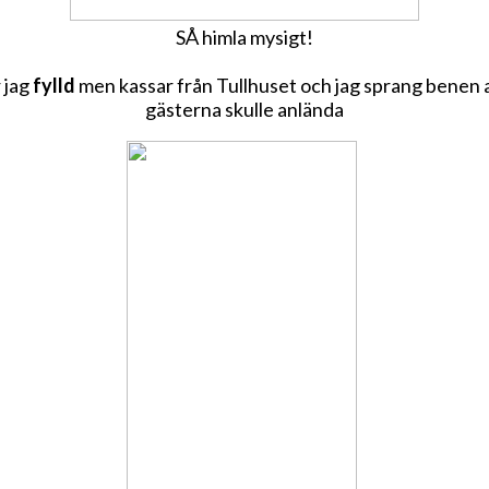
SÅ himla mysigt!
 jag
fylld
men kassar från Tullhuset och jag sprang benen av
gästerna skulle anlända