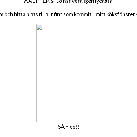
WALTHER & Co har verkligen lyckats!
m och hitta plats till allt fint som kommit, i mitt köksfönste
SÅ nice!!