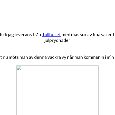
 fick jag leverans från
Tullhuset
med
massor
av fina saker 
julprydnader
t nu möts man av denna vackra vy när man kommer in i min 