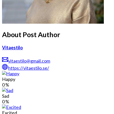
About Post Author
Vitaestilo
vitaestilo@gmail.com
https://vitaestilo.se/
Happy
0
%
Sad
0
%
Excited