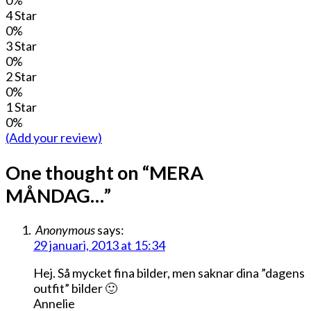
0%
4 Star
0%
3 Star
0%
2 Star
0%
1 Star
0%
(Add your review)
One thought on “
MERA
MÅNDAG…
”
Anonymous
says:
29 januari, 2013 at 15:34
Hej. Så mycket fina bilder, men saknar dina ”dagens
outfit” bilder 🙂
Annelie