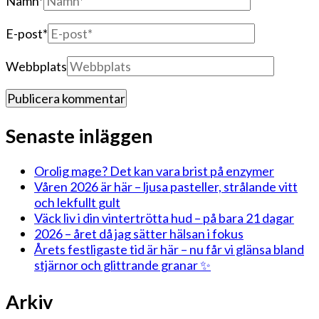
Namn
*
E-post
*
Webbplats
Senaste inläggen
Orolig mage? Det kan vara brist på enzymer
Våren 2026 är här – ljusa pasteller, strålande vitt
och lekfullt gult
Väck liv i din vintertrötta hud – på bara 21 dagar
2026 – året då jag sätter hälsan i fokus
Årets festligaste tid är här – nu får vi glänsa bland
stjärnor och glittrande granar ✨
Arkiv