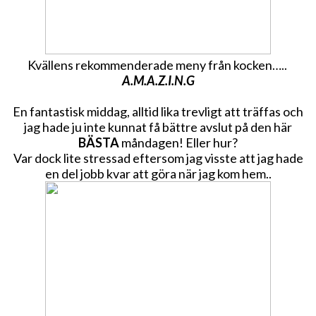
Kvällens rekommenderade meny från kocken…..
A.M.A.Z.I.N.G
En fantastisk middag, alltid lika trevligt att träffas och
jag hade ju inte kunnat få bättre avslut på den här
BÄSTA
måndagen! Eller hur?
Var dock lite stressad eftersom jag visste att jag hade
en del jobb kvar att göra när jag kom hem..