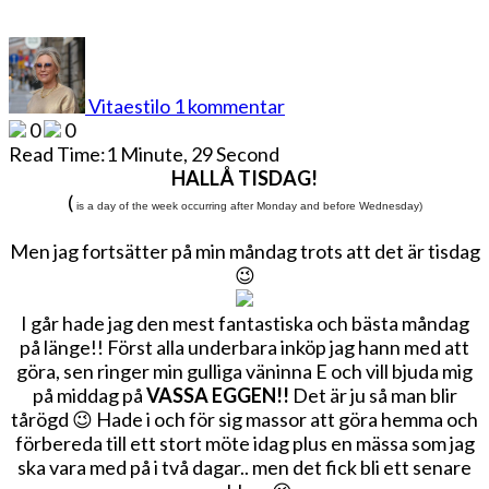
till
MERA
MÅNDAG…
Vitaestilo
1 kommentar
0
0
Read Time:
1 Minute, 29 Second
HALLÅ TISDAG!
(
is a day of the week occurring after Monday and before Wednesday)
Men jag fortsätter på min måndag trots att det är tisdag
😉
I går hade jag den mest fantastiska och bästa måndag
på länge!! Först alla underbara inköp jag hann med att
göra, sen ringer min gulliga väninna E och vill bjuda mig
på middag på
VASSA EGGEN!!
Det är ju så man blir
tårögd 😉 Hade i och för sig massor att göra hemma och
förbereda till ett stort möte idag plus en mässa som jag
ska vara med på i två dagar.. men det fick bli ett senare