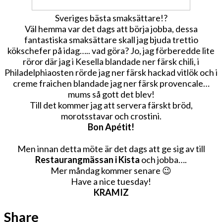
Sveriges bästa smaksättare!?
Väl hemma var det dags att börja jobba, dessa
fantastiska smaksättare skall jag bjuda trettio
kökschefer på idag….. vad göra? Jo, jag förberedde lite
röror där jag i Kesella blandade ner färsk chili, i
Philadelphiaosten rörde jag ner färsk hackad vitlök och i
creme fraichen blandade jag ner färsk provencale…
mums så gott det blev!
Till det kommer jag att servera färskt bröd,
morotsstavar och crostini.
Bon Apétit!
Men innan detta möte är det dags att ge sig av till
Restaurangmässan i Kista
och jobba….
Mer måndag kommer senare 😉
Have a nice tuesday!
KRAMIZ
Share