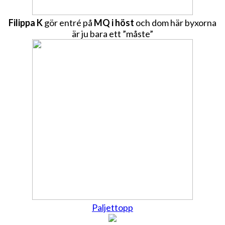
Filippa K
gör entré på
MQ i höst
och dom här byxorna
är ju bara ett ”måste”
Paljettopp