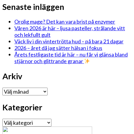
Senaste inläggen
Orolig mage? Det kan vara brist på enzymer
Våren 2026 är här – ljusa pasteller, strålande vitt
och lekfullt gult
Väck liv i din vintertrötta hud – på bara 21 dagar
2026 – året då jag sätter hälsan i fokus
Årets festligaste tid är här – nu får vi glänsa bland
stjärnor och glittrande granar
Arkiv
Arkiv
Kategorier
Kategorier