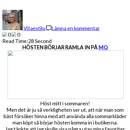
på
FAVORITER
JUST
Vitaestilo
Lämna en kommentar
NU
0
0
Read Time:
28 Second
HÖSTEN BÖRJAR RAMLA IN PÅ
MQ
Höst mitt i sommaren!
Men det är ju så verkligheten ser ut, att när man som
bäst försöker hinna med att använda alla sommarkläder
man köpt så börjar hösten komma in i butikerna.
Jag tänkte att jag skulle visa några utav mina favoriter