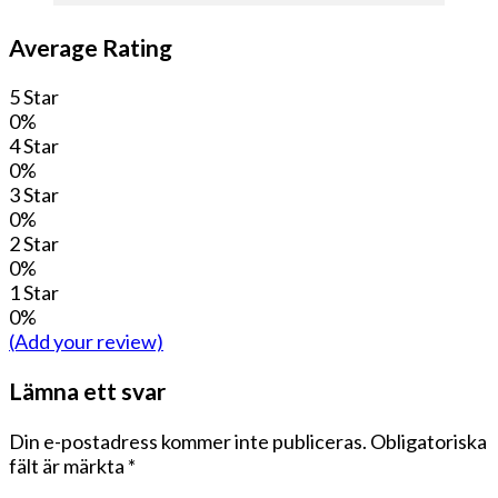
Average Rating
5 Star
0%
4 Star
0%
3 Star
0%
2 Star
0%
1 Star
0%
(Add your review)
Lämna ett svar
Din e-postadress kommer inte publiceras.
Obligatoriska
fält är märkta
*