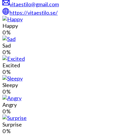
vitaestilo@gmail.com
https://vitaestilo.se/
Happy
0
%
Sad
0
%
Excited
0
%
Sleepy
0
%
Angry
0
%
Surprise
0
%