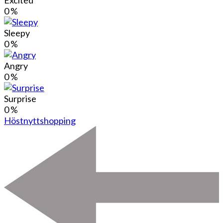
0
%
Sleepy
0
%
Angry
0
%
Surprise
0
%
Höstnytt
shopping