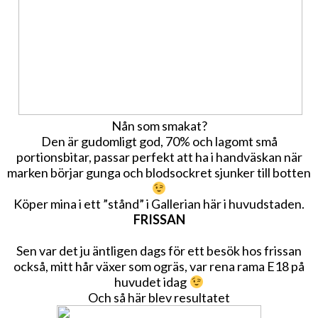
Nån som smakat?
Den är gudomligt god, 70% och lagomt små
portionsbitar, passar perfekt att ha i handväskan när
marken börjar gunga och blodsockret sjunker till botten
Köper mina i ett ”stånd” i Gallerian här i huvudstaden.
FRISSAN
Sen var det ju äntligen dags för ett besök hos frissan
också, mitt hår växer som ogräs, var rena rama E18 på
huvudet idag
Och så här blev resultatet