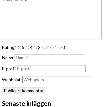
Rating
*
5
4
3
2
1
0
Namn
*
E-post
*
Webbplats
Senaste inläggen