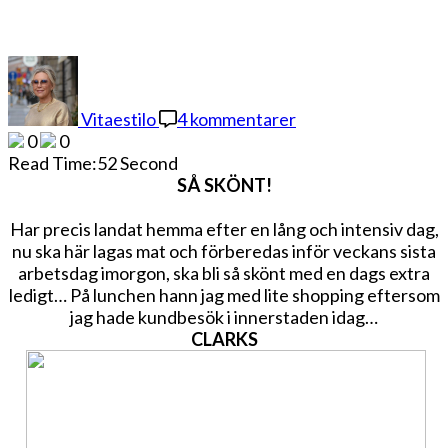
till
ÄNTLIGEN
HEMMA
Vitaestilo
4 kommentarer
0
0
Read Time:
52 Second
SÅ SKÖNT!
Har precis landat hemma efter en lång och intensiv dag,
nu ska här lagas mat och förberedas inför veckans sista
arbetsdag imorgon, ska bli så skönt med en dags extra
ledigt… På lunchen hann jag med lite shopping eftersom
jag hade kundbesök i innerstaden idag…
CLARKS