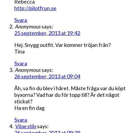
Rebecca
http://pilotfrun.se
Svara
Anonymous
says:
25 september, 2013 at 19:42
Hej. Snygg outfit. Var kommer tröjan från?
Tina
Svara
Anonymous
says:
26 september, 2013 at 09:04
Åh, va fin du blev i håret. Måste fråga var du köpt
byxorna? Vad har du för topp till? Är det något
stickat?
Ha en fin dag
Svara
Vitae stilo
says:
26 september, 2013 at 09:29