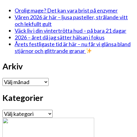
Orolig mage? Det kan vara brist på enzymer
Våren 2026 är här – ljusa pasteller, strålande vitt
och lekfullt gult
Väck liv i din vintertrötta hud – på bara 21 dagar
2026 – året då jag sätter hälsan i fokus
Årets festligaste tid är här – nu får vi glänsa bland
stjärnor och glittrande granar
Arkiv
Arkiv
Kategorier
Kategorier