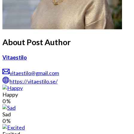
About Post Author
Vitaestilo
vitaestilo@gmail.com
https://vitaestilo.se/
Happy
0
%
Sad
0
%
Excited