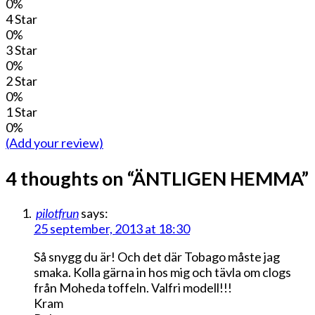
0%
4 Star
0%
3 Star
0%
2 Star
0%
1 Star
0%
(Add your review)
4 thoughts on “
ÄNTLIGEN HEMMA
”
pilotfrun
says:
25 september, 2013 at 18:30
Så snygg du är! Och det där Tobago måste jag
smaka. Kolla gärna in hos mig och tävla om clogs
från Moheda toffeln. Valfri modell!!!
Kram