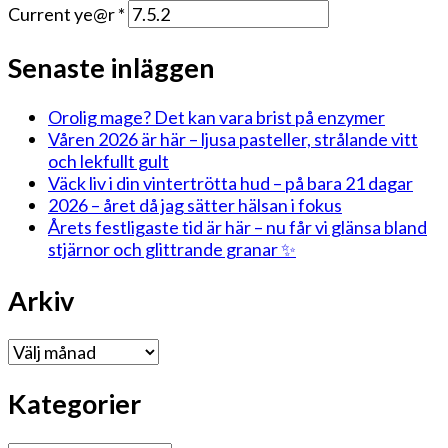
Current ye@r
*
Senaste inläggen
Orolig mage? Det kan vara brist på enzymer
Våren 2026 är här – ljusa pasteller, strålande vitt
och lekfullt gult
Väck liv i din vintertrötta hud – på bara 21 dagar
2026 – året då jag sätter hälsan i fokus
Årets festligaste tid är här – nu får vi glänsa bland
stjärnor och glittrande granar ✨
Arkiv
Arkiv
Kategorier