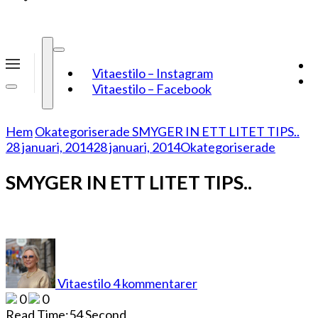
Vitaestilo – Instagram
Vitaestilo – Facebook
Hem
Okategoriserade
SMYGER IN ETT LITET TIPS..
28 januari, 2014
28 januari, 2014
Okategoriserade
SMYGER IN ETT LITET TIPS..
till
SMYGER
IN
Vitaestilo
4 kommentarer
ETT
0
0
LITET
Read Time:
54 Second