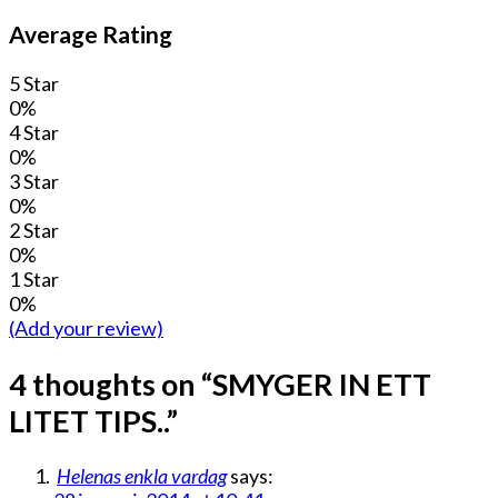
Average Rating
5 Star
0%
4 Star
0%
3 Star
0%
2 Star
0%
1 Star
0%
(Add your review)
4 thoughts on “
SMYGER IN ETT
LITET TIPS..
”
Helenas enkla vardag
says: