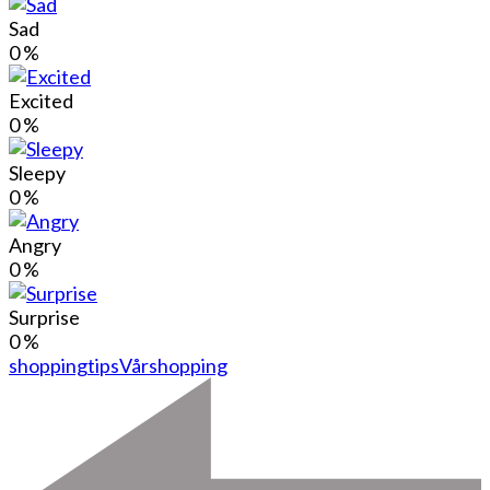
Sad
0
%
Excited
0
%
Sleepy
0
%
Angry
0
%
Surprise
0
%
shopping
tips
Vårshopping