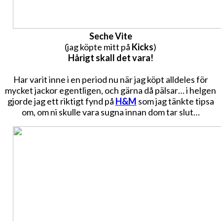
Seche Vite
(jag köpte mitt på
Kicks
)
Hårigt skall det vara!
Har varit inne i en period nu när jag köpt alldeles för
mycket jackor egentligen, och gärna då pälsar… i helgen
gjorde jag ett riktigt fynd på
H&M
som jag tänkte tipsa
om, om ni skulle vara sugna innan dom tar slut…