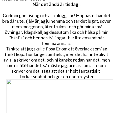
TIPS..
När det ändå är tisdag..
Godmorgon tisdag och alla bloggisar! Hoppas ni har det
bra där ute, själv är jag ju hemma och tar det lugnt, sover
ut om morgonen, äter frukost och gör mina små
övningar. Idag skall jag dessutom åka och hälsa på min
”bästis” och hennes tvillingar.. blir lite ensamt här
hemma annars.
Tänkte att jag skulle tipsa Er om ett överlack som jag
tänkt köpa hur länge som helst, men det har inte blivit
av, alla skriver om det, och ni kanske redan har det, men
om ni
inte
har det, så måste jag, precis som alla som
skriver om det, säga att det är helt fantastiskt!
Torkar snabbt och ger en enorm lyster