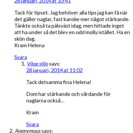
28 januari, 2014 at 10:41
Tack för tipset. Jag behöver alla tips jag kan få när
det gäller naglar, fast kanske mer något stärkande.
Tänkte också ta pälsväst idag, men hittade inget
att ha under så det blev en odd molly istället. Ha en
skön dag.
Kram Helena
Svara
Vitae stilo
says:
28 januari, 2014 at 11:02
Tack detsamma fina Helena!
Dom har stärkande och vårdande för
naglarna också…
Kram
Svara
Anonymous
says: