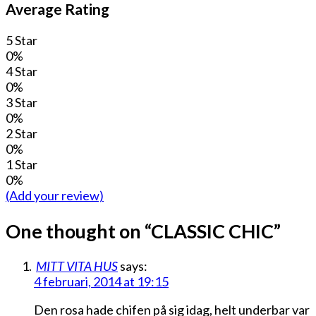
Average Rating
5 Star
0%
4 Star
0%
3 Star
0%
2 Star
0%
1 Star
0%
(Add your review)
One thought on “
CLASSIC CHIC
”
MITT VITA HUS
says:
4 februari, 2014 at 19:15
Den rosa hade chifen på sig idag, helt underbar var