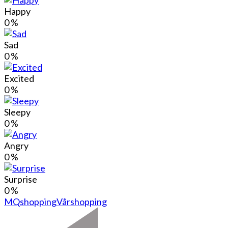
Happy
0
%
Sad
0
%
Excited
0
%
Sleepy
0
%
Angry
0
%
Surprise
0
%
MQ
shopping
Vårshopping