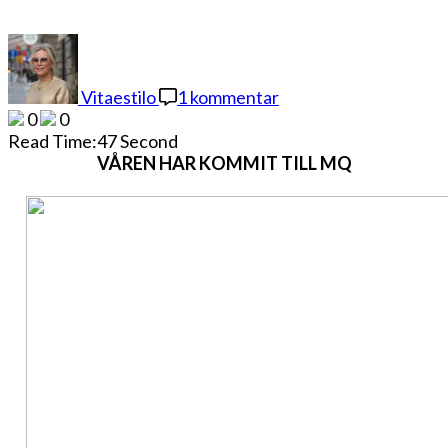
till
CLASSIC
CHIC
Vitaestilo
1 kommentar
0
0
Read Time:
47 Second
VÅREN HAR KOMMIT TILL MQ