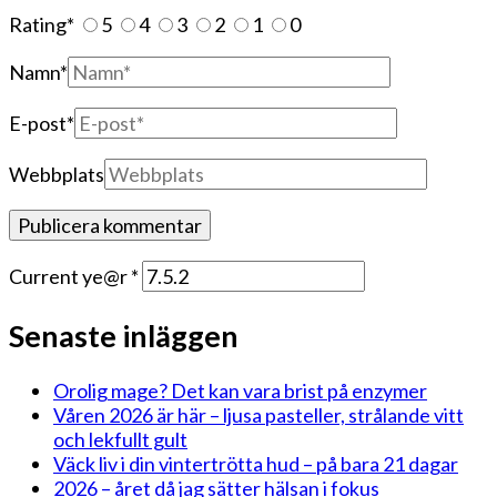
Rating
*
5
4
3
2
1
0
Namn
*
E-post
*
Webbplats
Current ye@r
*
Senaste inläggen
Orolig mage? Det kan vara brist på enzymer
Våren 2026 är här – ljusa pasteller, strålande vitt
och lekfullt gult
Väck liv i din vintertrötta hud – på bara 21 dagar
2026 – året då jag sätter hälsan i fokus