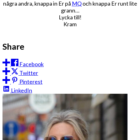
några andra, knappa in Er på
MQ
och knappa Er runt lite
grann…
Lycka till!
Kram
Share
Facebook
Twitter
Pinterest
LinkedIn