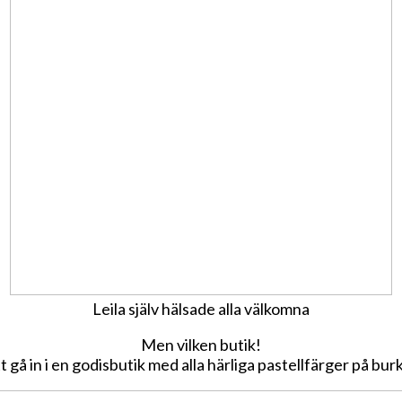
Leila själv hälsade alla välkomna
Men vilken butik!
 gå in i en godisbutik med alla härliga pastellfärger på bur