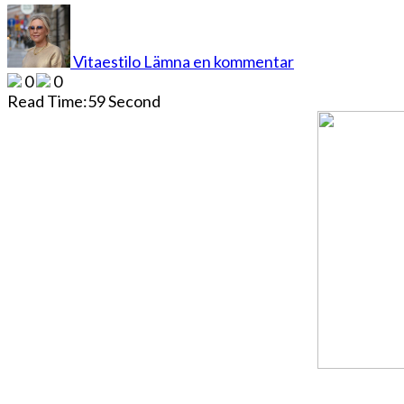
på
NU
HAR
Vitaestilo
Lämna en kommentar
DEN
0
0
ÖPPNAT
Read Time:
59 Second