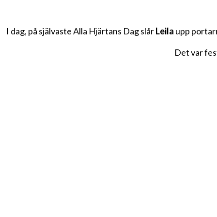
I dag, på självaste Alla Hjärtans Dag slår
Leila
upp portarna
Det var fes