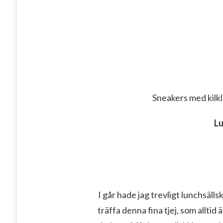
Sneakers med kilk
L
I går hade jag trevligt lunchsäll
träffa denna fina tjej, som alltid