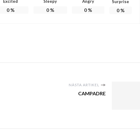
Excited
Sleepy
Angry
Surprise
0
%
0
%
0
%
0
%
NÄSTA ARTIKEL
CAMPADRE