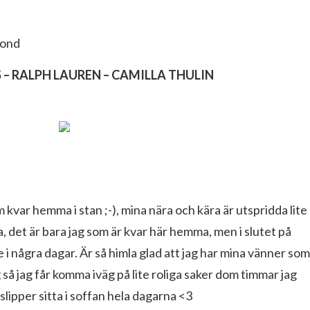
cond
– RALPH LAUREN – CAMILLA THULIN
m kvar hemma i stan ;-), mina nära och kära är utspridda lite
ja, det är bara jag som är kvar här hemma, men i slutet på
e i några dagar. Är så himla glad att jag har mina vänner som
så jag får komma iväg på lite roliga saker dom timmar jag
 slipper sitta i soffan hela dagarna <3