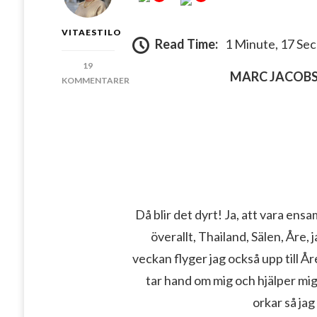
VITAESTILO
Read Time:
1 Minute, 17 Se
19
MARC JACOBS 
KOMMENTARER
TILL
ENSAM
I
STAN
Då blir det dyrt! Ja, att vara ensa
överallt, Thailand, Sälen, Åre, 
veckan flyger jag också upp till År
tar hand om mig och hjälper mig 
orkar så jag