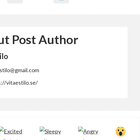
t Post Author
ilo
estilo@gmail.com
://vitaestilo.se/