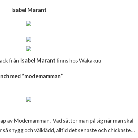
Isabel Marant
lack från
Isabel Marant
finns hos
Wakakuu
unch med ”modemamman”
skap av
Modemamman
. Vad sätter man på sig när man skall
 är så snygg och välklädd, alltid det senaste och chickaste…