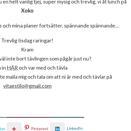
 en helt vanlig tjej, super mysig och trevlig, vi åt lunch på
Xoko
nas och mina planer fortsätter, spännande spännande…
Trevlig tisdag raringar!
Kram
l inte bort tävlingen som pågår just nu?
a in
HÄR
och var med och tävla
e maila mig och tala om att ni är med och tävlar på
vitaestilo@gmail.com
LinkedIn
ter
Pinterest