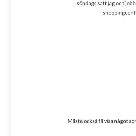
I söndags satt jag och job
shoppingcentr
Måste också få visa något som