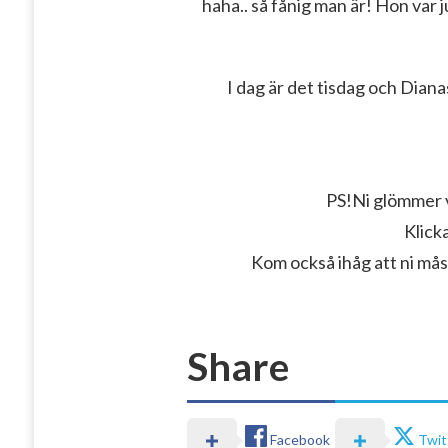
haha.. så fånig man är! Hon var ju
I dag är det tisdag och Dia
PS!Ni glömmer vä
Klick
Kom också ihåg att ni måst
Share
Facebook
Twit