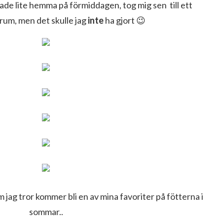
bade lite hemma på förmiddagen, tog mig sen till ett
um, men det skulle jag
inte
ha gjort 😉
 jag tror kommer bli en av mina favoriter på fötterna i
sommar..