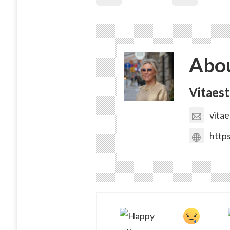
Abou
Vitaest
vita
https