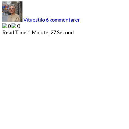
till
NIGHTMARKET
IN
Vitaestilo
6 kommentarer
PHUKET
0
0
TOWN
Read Time:
1 Minute, 27 Second