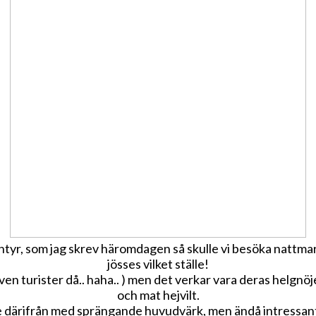
 äventyr, som jag skrev häromdagen så skulle vi besöka na
jösses vilket ställe!
ven turister då.. haha.. ) men det verkar vara deras helgnöj
och mat hejvilt.
e därifrån med sprängande huvudvärk, men ändå intressant 