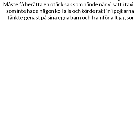
Måste få berätta en otäck sak som hände när vi satt i tax
som inte hade någon koll alls och körde rakt in i pojkarn
tänkte genast på sina egna barn och framför allt jag so