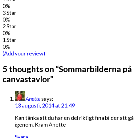
0%
3 Star
0%
2 Star
0%
1 Star
0%
(Add your review)
5 thoughts on “
Sommarbilderna på
canvastavlor
”
Anette
says:
13 augusti, 2014 at 21:49
Kan tänka att du har en del riktigt fina bilder att gå
igenom. Kram Anette
Svara