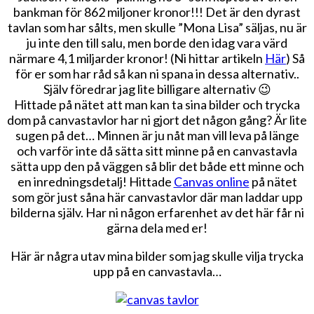
bankman för 862 miljoner kronor!!! Det är den dyrast
tavlan som har sålts, men skulle ”Mona Lisa” säljas, nu är
ju inte den till salu, men borde den idag vara värd
närmare 4,1 miljarder kronor! (Ni hittar artikeln
Här
) Så
för er som har råd så kan ni spana in dessa alternativ..
Själv föredrar jag lite billigare alternativ 😉
Hittade på nätet att man kan ta sina bilder och trycka
dom på canvastavlor har ni gjort det någon gång? Är lite
sugen på det… Minnen är ju nåt man vill leva på länge
och varför inte då sätta sitt minne på en canvastavla
sätta upp den på väggen så blir det både ett minne och
en inredningsdetalj! Hittade
Canvas online
på nätet
som gör just såna här canvastavlor där man laddar upp
bilderna själv. Har ni någon erfarenhet av det här får ni
gärna dela med er!
Här är några utav mina bilder som jag skulle vilja trycka
upp på en canvastavla…