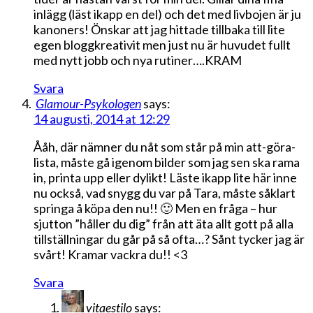
inlägg (läst ikapp en del) och det med livbojen är ju
kanoners! Önskar att jag hittade tillbaka till lite
egen bloggkreativit men just nu är huvudet fullt
med nytt jobb och nya rutiner….KRAM
Svara
Glamour-Psykologen
says:
14 augusti, 2014 at 12:29
Ååh, där nämner du nåt som står på min att-göra-
lista, måste gå igenom bilder som jag sen ska rama
in, printa upp eller dylikt! Läste ikapp lite här inne
nu också, vad snygg du var på Tara, måste såklart
springa å köpa den nu!! 🙂 Men en fråga – hur
sjutton ”håller du dig” från att äta allt gott på alla
tillställningar du går på så ofta…? Sånt tycker jag är
svårt! Kramar vackra du!! <3
Svara
vitaestilo
says: