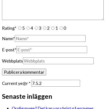
Rating
*
5
4
3
2
1
0
Namn
*
E-post
*
Webbplats
Current ye@r
*
Senaste inläggen
Orolig mage? Det kan vara brist på enzymer