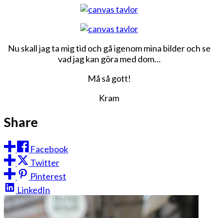
Nu skall jag ta mig tid och gå igenom mina bilder och se
vad jag kan göra med dom…
Må så gott!
Kram
Share
Facebook
Twitter
Pinterest
LinkedIn