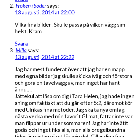
Fröken i Söder
says:
13 augusti, 2014 at 22:00
Vilka fina bilder! Skulle passa på vilken vägg sim
helst. Kram
Svara
Milla
says:
13 augusti, 2014 at 22:22
Jag har mest funderat över att jag har en mapp
med egna bilder jag skulle skicka iväg och förstora
och göra en tavelvägg av, men inget har hänt
ännu….
Jättekul att läsa om dig i Tara Helen, jag hade ingen
aning om faktiskt att du går efter 5:2, däremot kör
med Ulrikas fina metoder. Jag ska ta nya omtag
nästa vecka med min favorit GI mat, fattar inte vad
man flippar ur under sommaren! Jag har inte ätit
godis och inget fika alls, men alla oregelbundna
tider är nästan värst för min del. Gillar dina fina