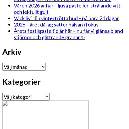
Våren 2026 är här – ljusa pasteller, strålande vitt
och lekfullt gult
Väck liv i din vintertrötta hud – på bara 21 dagar
2026 – året då jag sätter hälsan i fokus
Årets festligaste tid är här – nu får vi glänsa bland
stjärnor och glittrande granar ✨
Arkiv
Arkiv
Kategorier
Kategorier