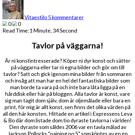
till
Sommarbilderna
på
Vitaestilo
5 kommentarer
canvastavlor
0
0
Read Time:
1 Minute, 34 Second
Tavlor på väggarna!
Är ni konstintresserade? Köper ni dyr konst och sätter
på väggarna eller tar ni egna bilder och gör om till
tavlor? Satt och gick igenom mina bilder från sommaren
och insåg att man har en hel del fantastiska bilder som
man borde ta vara på och inte bara låta ligga på en
hårddisk eller här på bloggen. Alla tavlor är konst, vare
sig man tagit dom själv, dom är oljemålade eller bara en
print, för mig är allt konst, sen finns det olika värden på
all den här konsten. Hittade en artikel i Expressens Leva
& Bo där dom listade dom tio dyraste tavlorna i världen!
Den dyraste som såldes 2006 var en tavla målad av
Jackson Pollocks ”paining no 5” som köptes av en en