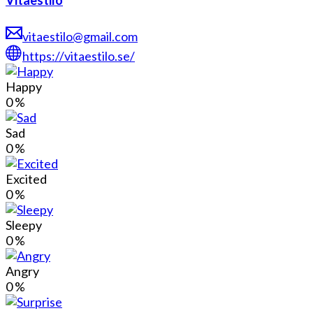
vitaestilo@gmail.com
https://vitaestilo.se/
Happy
0
%
Sad
0
%
Excited
0
%
Sleepy
0
%
Angry
0
%