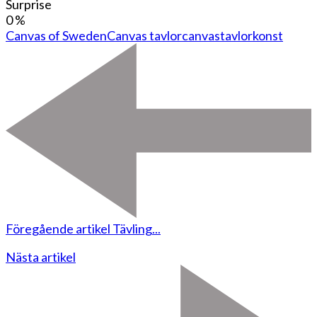
Surprise
0
%
Canvas of Sweden
Canvas tavlor
canvastavlor
konst
Föregående artikel
Tävling...
Nästa artikel