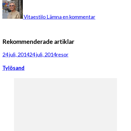
på
tara
4
Vitaestilo
Lämna en kommentar
Rekommenderade artiklar
24 juli, 2014
24 juli, 2014
resor
Tylösand