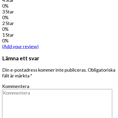
0%
3 Star
0%
2 Star
0%
1 Star
0%
(Add your review)
Lämna ett svar
Din e-postadress kommer inte publiceras.
Obligatoriska
fält är märkta
*
Kommentera