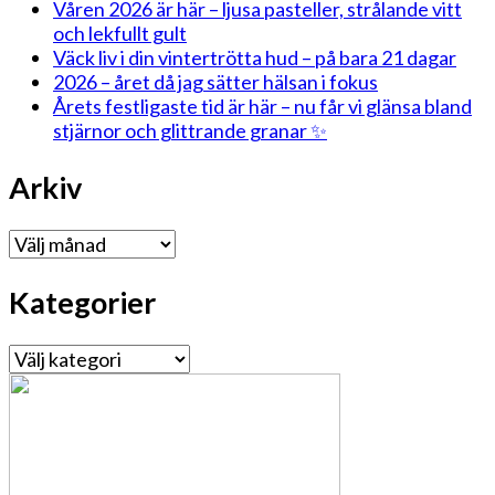
Våren 2026 är här – ljusa pasteller, strålande vitt
och lekfullt gult
Väck liv i din vintertrötta hud – på bara 21 dagar
2026 – året då jag sätter hälsan i fokus
Årets festligaste tid är här – nu får vi glänsa bland
stjärnor och glittrande granar ✨
Arkiv
Arkiv
Kategorier
Kategorier