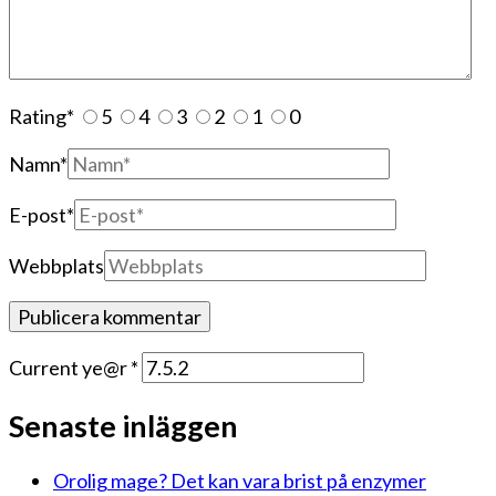
Rating
*
5
4
3
2
1
0
Namn
*
E-post
*
Webbplats
Current ye@r
*
Senaste inläggen
Orolig mage? Det kan vara brist på enzymer