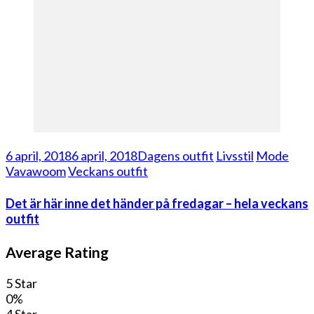
6 april, 2018
6 april, 2018
Dagens outfit
Livsstil
Mode
Vavawoom
Veckans outfit
Det är här inne det händer på fredagar – hela veckans
outfit
Average Rating
5 Star
0%
4 Star