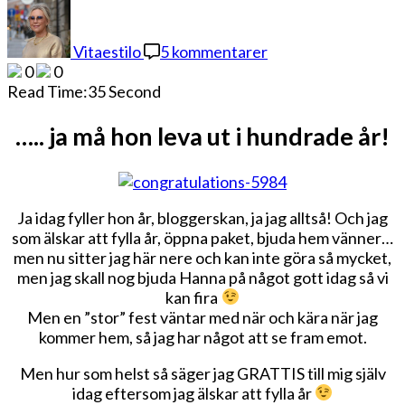
till
Ja
må
Vitaestilo
5 kommentarer
hon
0
0
leva….
Read Time:
35 Second
….. ja må hon leva ut i hundrade år!
Ja idag fyller hon år, bloggerskan, ja jag alltså! Och jag
som älskar att fylla år, öppna paket, bjuda hem vänner…
men nu sitter jag här nere och kan inte göra så mycket,
men jag skall nog bjuda Hanna på något gott idag så vi
kan fira
Men en ”stor” fest väntar med när och kära när jag
kommer hem, så jag har något att se fram emot.
Men hur som helst så säger jag GRATTIS till mig själv
idag eftersom jag älskar att fylla år