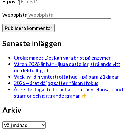
E-post
*
Webbplats
Senaste inläggen
Orolig mage? Det kan vara brist på enzymer
Våren 2026 är här – ljusa pasteller, strålande vitt
och lekfullt gult
Väck liv i din vintertrötta hud – på bara 21 dagar
2026 – året då jag sätter hälsan i fokus
Årets festligaste tid är här – nu får vi glänsa bland
stjärnor och glittrande granar
Arkiv
Arkiv