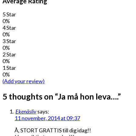
Average Rating
5 Star
0%
4 Star
0%
3 Star
0%
2 Star
0%
1 Star
0%
(Add your review)
5 thoughts on “
Ja må hon leva….
”
Ekenäsliv
says:
11 november, 2014 at 09:37
Å, STORT GRATTIS till dig idag!!