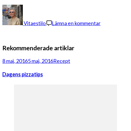
på
xlash
mascara
Vitaestilo
Lämna en kommentar
Rekommenderade artiklar
8 maj, 2016
5 maj, 2016
Recept
Dagens pizzatips