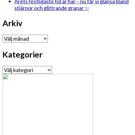
Årets festligaste tid är här – nu får vi glänsa bland
stjärnor och glittrande granar ✨
Arkiv
Arkiv
Kategorier
Kategorier