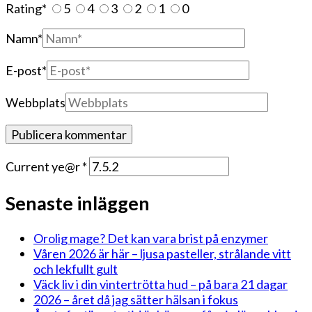
Rating
*
5
4
3
2
1
0
Namn
*
E-post
*
Webbplats
Current ye@r
*
Senaste inläggen
Orolig mage? Det kan vara brist på enzymer
Våren 2026 är här – ljusa pasteller, strålande vitt
och lekfullt gult
Väck liv i din vintertrötta hud – på bara 21 dagar
2026 – året då jag sätter hälsan i fokus