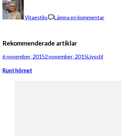
på
dagens
2
Vitaestilo
Lämna en kommentar
Rekommenderade artiklar
6 november, 2015
2 november, 2015
Livsstil
Runt hörnet