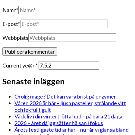
Namn
*
E-post
*
Webbplats
Current ye@r
*
Senaste inläggen
Orolig mage? Det kan vara brist på enzymer
Våren 2026 är här – ljusa pasteller, strålande vitt
och lekfullt gult
Väck liv i din vintertrötta hud – på bara 21 dagar
2026 – året då jag sätter hälsan i fokus
Årets festligaste tid är här – nu får vi glänsa bland