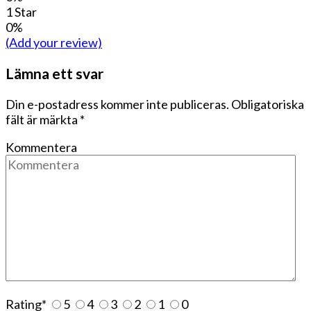
1 Star
0%
(Add your review)
Lämna ett svar
Din e-postadress kommer inte publiceras.
Obligatoriska
fält är märkta
*
Kommentera
Rating
*
5
4
3
2
1
0