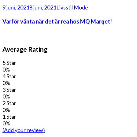
9 juni, 2021
8 juni, 2021
Livsstil
Mode
Varför vänta när det är rea hos MQ Marqet!
Average Rating
5 Star
0%
4 Star
0%
3 Star
0%
2 Star
0%
1 Star
0%
(Add your review)