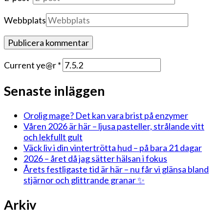
Webbplats
Current ye@r
*
Senaste inläggen
Orolig mage? Det kan vara brist på enzymer
Våren 2026 är här – ljusa pasteller, strålande vitt
och lekfullt gult
Väck liv i din vintertrötta hud – på bara 21 dagar
2026 – året då jag sätter hälsan i fokus
Årets festligaste tid är här – nu får vi glänsa bland
stjärnor och glittrande granar ✨
Arkiv