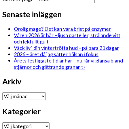
Senaste inläggen
Orolig mage? Det kan vara brist på enzymer
Våren 2026 är här – ljusa pasteller, strålande vitt
och lekfullt gult
Väck liv i din vintertrötta hud – på bara 21 dagar
2026 – året då jag sätter hälsan i fokus
Årets festligaste tid är här – nu får vi glänsa bland
stjärnor och glittrande granar ✨
Arkiv
Arkiv
Kategorier
Kategorier