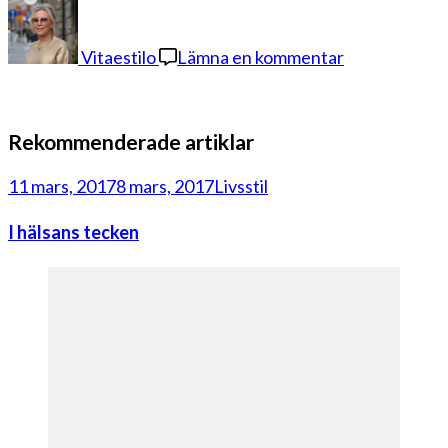
på
dagens
outfit
Vitaestilo
Lämna en kommentar
Rekommenderade artiklar
11 mars, 2017
8 mars, 2017
Livsstil
I hälsans tecken