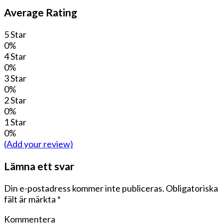
Average Rating
5 Star
0%
4 Star
0%
3 Star
0%
2 Star
0%
1 Star
0%
(Add your review)
Lämna ett svar
Din e-postadress kommer inte publiceras.
Obligatoriska
fält är märkta
*
Kommentera