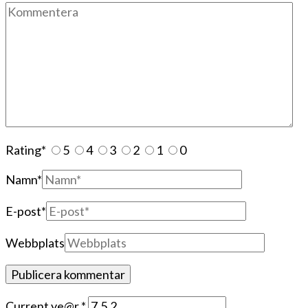
Rating
*
5
4
3
2
1
0
Namn
*
E-post
*
Webbplats
Current ye@r
*