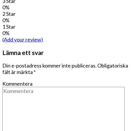
3 Star
0%
2 Star
0%
1 Star
0%
(Add your review)
Lämna ett svar
Din e-postadress kommer inte publiceras.
Obligatoriska
fält är märkta
*
Kommentera