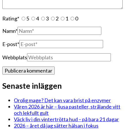
Rating
*
5
4
3
2
1
0
Namn
*
E-post
*
Webbplats
Senaste inläggen
Orolig mage? Det kan vara brist på enzymer
Våren 2026 är här – ljusa pasteller, strålande vitt
och lekfullt gult
Väck liv i din vintertrötta hud – på bara 21 dagar
2026 – året då jag sätter hälsan i fokus