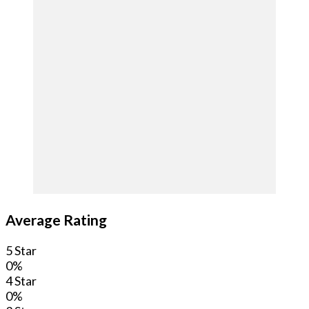
Average Rating
5 Star
0%
4 Star
0%