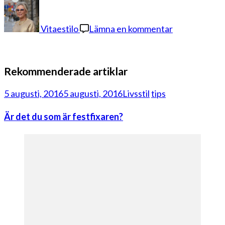
på
bedroom
4
Vitaestilo
Lämna en kommentar
Rekommenderade artiklar
5 augusti, 2016
5 augusti, 2016
Livsstil
tips
Är det du som är festfixaren?