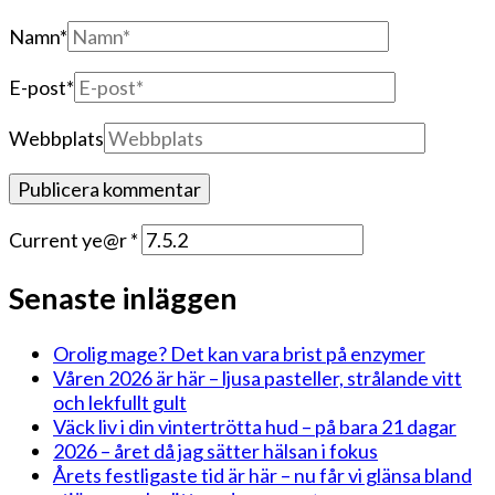
Namn
*
E-post
*
Webbplats
Current ye@r
*
Senaste inläggen
Orolig mage? Det kan vara brist på enzymer
Våren 2026 är här – ljusa pasteller, strålande vitt
och lekfullt gult
Väck liv i din vintertrötta hud – på bara 21 dagar
2026 – året då jag sätter hälsan i fokus
Årets festligaste tid är här – nu får vi glänsa bland