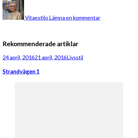
på
per
pr
Vitaestilo
Lämna en kommentar
15
Rekommenderade artiklar
24 april, 2016
21 april, 2016
Livsstil
Strandvägen 1