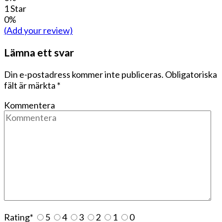
1 Star
0%
(Add your review)
Lämna ett svar
Din e-postadress kommer inte publiceras.
Obligatoriska
fält är märkta
*
Kommentera
Rating
*
5
4
3
2
1
0