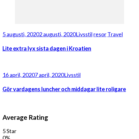
5 augusti, 2020
2 augusti, 2020
Livsstil
resor
Travel
Lite extra lyx sista dagen i Kroatien
16 april, 2020
7 april, 2020
Livsstil
Gör vardagens luncher och middagar lite roligare
Average Rating
5 Star
0%