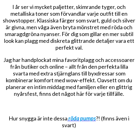
I år ser vi mycket paljetter, skimrande tyger, och
metalliska toner som förvandlar varje outfit till en
showstopper. Klassiska färger som svart, guld och silver
är givna, men våga även bryta mönstret med röda och
smaragdgröna nyanser. För dig som gillar en mer subtil
look kan plagg med diskreta glittrande detaljer vara ett
perfekt val.
Jag har handplockat mina favoritplagg och accessoarer
från butiker och online – allt från den perfekta lilla
svarta med extra stjärnglans till byxdressar som
kombinerar komfort med wow-effekt. Oavsett om du
planerar en intim middag med familjen eller en glittrig
nyårsfest, finns det något här för varje tillfälle.
Hur snygga är inte dessa
röda pumps
?! (finns även i
svart)