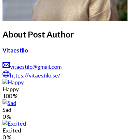
About Post Author
Vitaestilo
vitaestilo@gmail.com
https://vitaestilo.se/
Happy
100
%
Sad
0
%
Excited
0
%