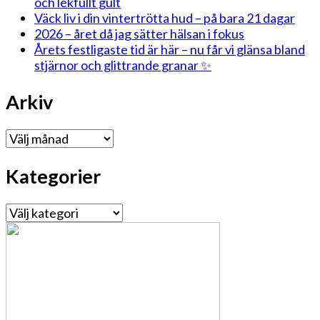
och lekfullt gult
Väck liv i din vintertrötta hud – på bara 21 dagar
2026 – året då jag sätter hälsan i fokus
Årets festligaste tid är här – nu får vi glänsa bland
stjärnor och glittrande granar ✨
Arkiv
Arkiv
Kategorier
Kategorier