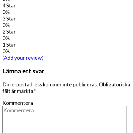
4 Star
0%
3 Star
0%
2 Star
0%
1 Star
0%
(Add your review)
Lämna ett svar
Din e-postadress kommer inte publiceras.
Obligatoriska
fält är märkta
*
Kommentera