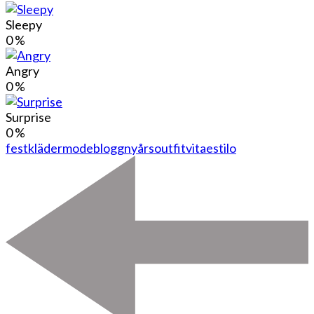
Sleepy
0
%
Angry
0
%
Surprise
0
%
festkläder
modeblogg
nyårsoutfit
vitaestilo