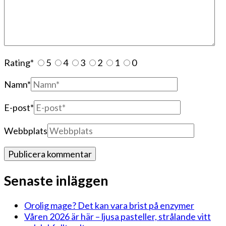
Rating
*
5
4
3
2
1
0
Namn
*
E-post
*
Webbplats
Senaste inläggen
Orolig mage? Det kan vara brist på enzymer
Våren 2026 är här – ljusa pasteller, strålande vitt