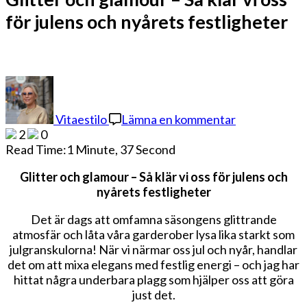
för julens och nyårets festligheter
på
Glitter
och
Vitaestilo
Lämna en kommentar
glamour
2
0
–
Read Time:
1 Minute, 37 Second
Så
klär
Glitter och glamour – Så klär vi oss för julens och
vi
nyårets festligheter
oss
för
Det är dags att omfamna säsongens glittrande
julens
atmosfär och låta våra garderober lysa lika starkt som
och
julgranskulorna! När vi närmar oss jul och nyår, handlar
nyårets
det om att mixa elegans med festlig energi – och jag har
festligheter
hittat några underbara plagg som hjälper oss att göra
just det.