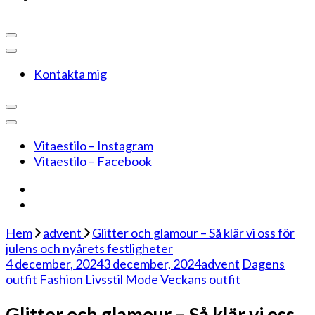
Kontakta mig
Vitaestilo – Instagram
Vitaestilo – Facebook
Hem
advent
Glitter och glamour – Så klär vi oss för
julens och nyårets festligheter
4 december, 2024
3 december, 2024
advent
Dagens
outfit
Fashion
Livsstil
Mode
Veckans outfit
Glitter och glamour – Så klär vi oss