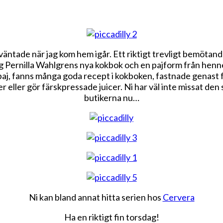
ntade när jag kom hem igår. Ett riktigt trevligt bemötande.
låg Pernilla Wahlgrens nya kokbok och en pajform från henne
 paj, fanns många goda recept i kokboken, fastnade genast 
 eller gör färskpressade juicer. Ni har väl inte missat den
butikerna nu…
Ni kan bland annat hitta serien hos
Cervera
Ha en riktigt fin torsdag!