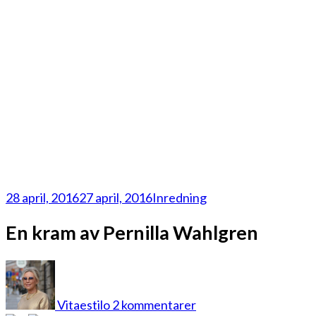
28 april, 2016
27 april, 2016
Inredning
En kram av Pernilla Wahlgren
till
En
kram
Vitaestilo
2 kommentarer
av