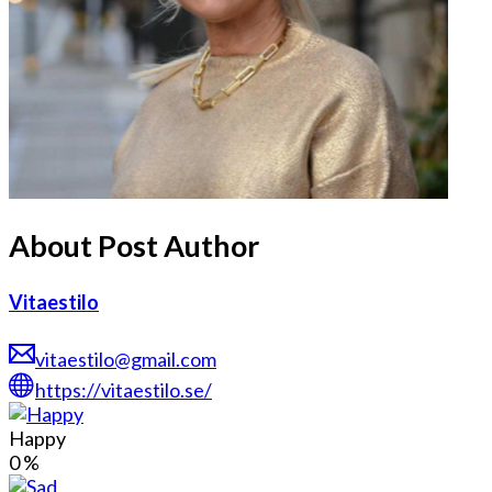
About Post Author
Vitaestilo
vitaestilo@gmail.com
https://vitaestilo.se/
Happy
0
%