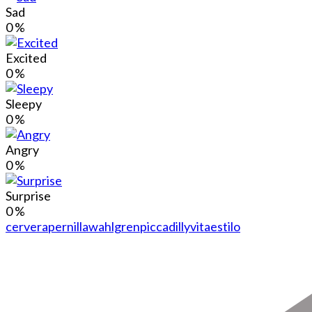
Sad
0
%
Excited
0
%
Sleepy
0
%
Angry
0
%
Surprise
0
%
cervera
pernillawahlgren
piccadilly
vitaestilo