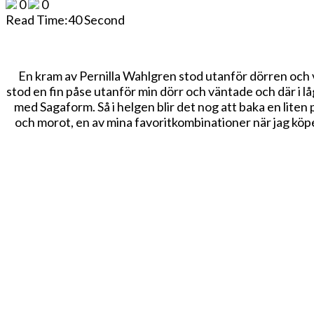
0
0
Pernilla
Read Time:
40 Second
Wahlgren
En kram av Pernilla Wahlgren stod utanför dörren och vä
stod en fin påse utanför min dörr och väntade och där i 
med Sagaform. Så i helgen blir det nog att baka en liten
och morot, en av mina favoritkombinationer när jag köper