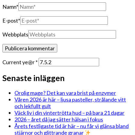
Namn
*
E-post
*
Webbplats
Current ye@r
*
Senaste inläggen
Orolig mage? Det kan vara brist på enzymer
Våren 2026 är här – ljusa pasteller, strålande vitt
och lekfullt gult
Väck liv i din vintertrötta hud – på bara 21 dagar
2026 – året då jag sätter hälsan i fokus
Årets festligaste tid är här – nu får vi glänsa bland
stjärnor och glittrande granar