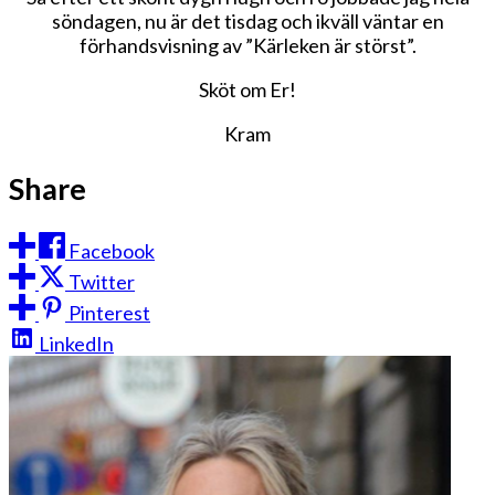
söndagen, nu är det tisdag och ikväll väntar en
förhandsvisning av ”Kärleken är störst”.
Sköt om Er!
Kram
Share
Facebook
Twitter
Pinterest
LinkedIn