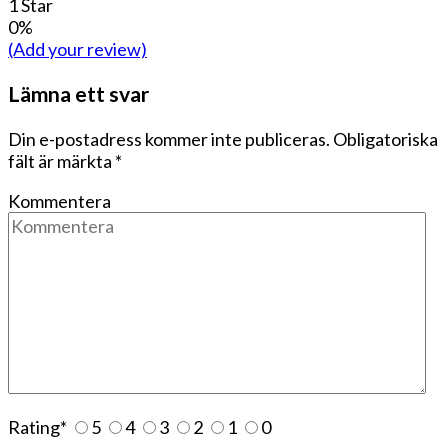
1 Star
0%
(Add your review)
Lämna ett svar
Din e-postadress kommer inte publiceras.
Obligatoriska
fält är märkta
*
Kommentera
Rating
*
5
4
3
2
1
0