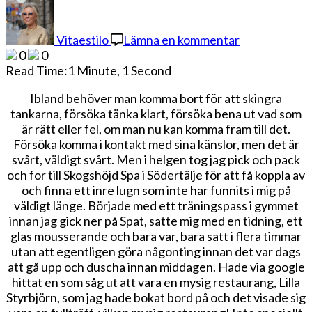
på
Skogshöjd
Spa
Vitaestilo
Lämna en kommentar
och
0
0
Lilla
Read Time:
1 Minute, 1 Second
Styrbjörn
Ibland behöver man komma bort för att skingra
tankarna, försöka tänka klart, försöka bena ut vad som
är rätt eller fel, om man nu kan komma fram till det.
Försöka komma i kontakt med sina känslor, men det är
svårt, väldigt svårt. Men i helgen tog jag pick och pack
och for till Skogshöjd Spa i Södertälje för att få koppla av
och finna ett inre lugn som inte har funnits i mig på
väldigt länge. Började med ett träningspass i gymmet
innan jag gick ner på Spat, satte mig med en tidning, ett
glas mousserande och bara var, bara satt i flera timmar
utan att egentligen göra någonting innan det var dags
att gå upp och duscha innan middagen. Hade via google
hittat en som såg ut att vara en mysig restaurang, Lilla
Styrbjörn, som jag hade bokat bord på och det visade sig