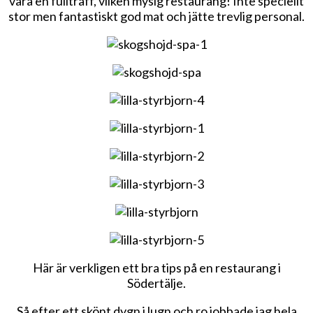
vara en fullträff, vilken mysig restaurang! Inte speciellt
stor men fantastiskt god mat och jätte trevlig personal.
Här är verkligen ett bra tips på en restaurang i
Södertälje.
Så efter ett skönt dygn i lugn och ro jobbade jag hela