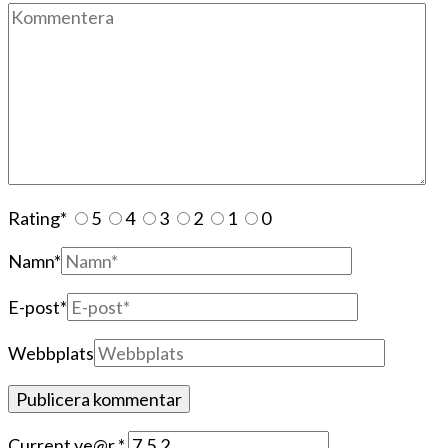
Rating
*
5
4
3
2
1
0
Namn
*
E-post
*
Webbplats
Current ye@r
*