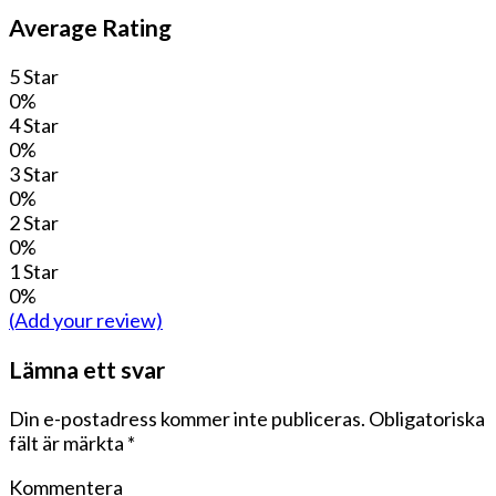
Average Rating
5 Star
0%
4 Star
0%
3 Star
0%
2 Star
0%
1 Star
0%
(Add your review)
Lämna ett svar
Din e-postadress kommer inte publiceras.
Obligatoriska
fält är märkta
*
Kommentera