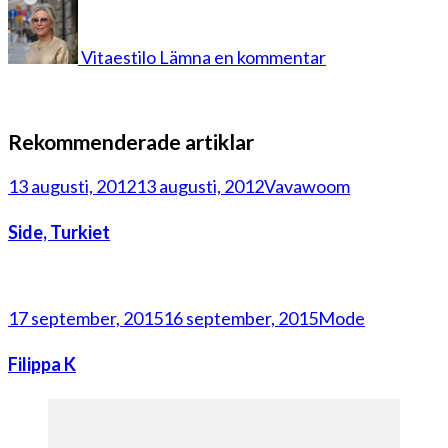
på
sudio
4
Vitaestilo
Lämna en kommentar
Rekommenderade artiklar
13 augusti, 2012
13 augusti, 2012
Vavawoom
Side, Turkiet
17 september, 2015
16 september, 2015
Mode
Filippa K