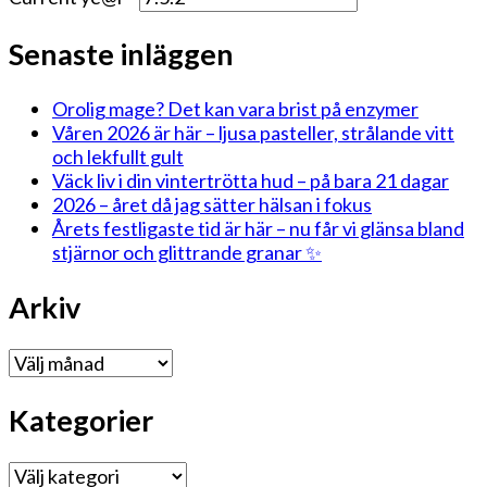
Senaste inläggen
Orolig mage? Det kan vara brist på enzymer
Våren 2026 är här – ljusa pasteller, strålande vitt
och lekfullt gult
Väck liv i din vintertrötta hud – på bara 21 dagar
2026 – året då jag sätter hälsan i fokus
Årets festligaste tid är här – nu får vi glänsa bland
stjärnor och glittrande granar ✨
Arkiv
Arkiv
Kategorier
Kategorier