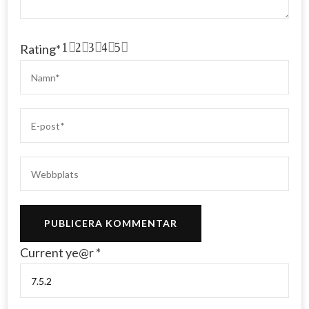
1
2
3
4
5
Rating
*
Current ye@r
*