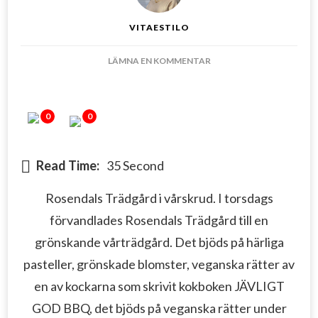
VITAESTILO
PÅ
LÄMNA EN KOMMENTAR
LITE
VÅRFEELING
MITT
0
0
I
VINTERN
Read Time:
35 Second
Rosendals Trädgård i vårskrud. I torsdags
förvandlades Rosendals Trädgård till en
grönskande vårträdgård. Det bjöds på härliga
pasteller, grönskade blomster, veganska rätter av
en av kockarna som skrivit kokboken JÄVLIGT
GOD BBQ, det bjöds på veganska rätter under