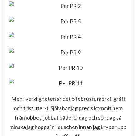
Men i verkligheten är det 5 februari, mörkt, grått
och trist ute :-(. Själv har jag precis kommit hem
från jobbet, jobbat både lördag och söndag så
minska jag hoppa in i duschen innan jag kryper upp