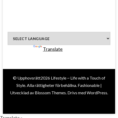
Powered by
Translate
© Upphovsrätt2026
Lifestyle ~ Life with a Touch of
Style
. Alla rättigheter förbehållna.
Fashionable |
Utvecklad av
Blossom Themes
. Drivs med
WordPress
.
Translate »