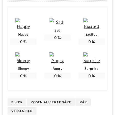
Sad
Happy
Excited
0
%
0
%
0
%
Sleepy
Angry
Surprise
0
%
0
%
0
%
PERPR
ROSENDALSTRÄDGÅRD
VÅR
VITAESTILO