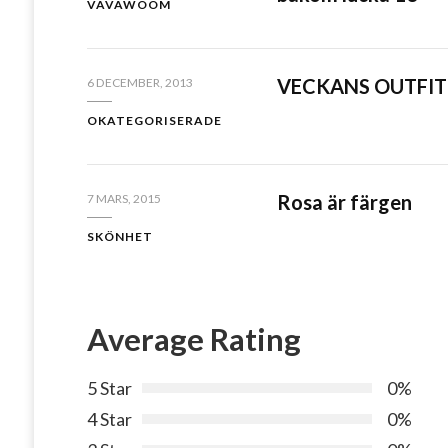
VAVAWOOM
VECKANS OUTFIT
6 DECEMBER, 2013
OKATEGORISERADE
Rosa är färgen
7 MARS, 2015
SKÖNHET
Average Rating
5 Star
0%
4 Star
0%