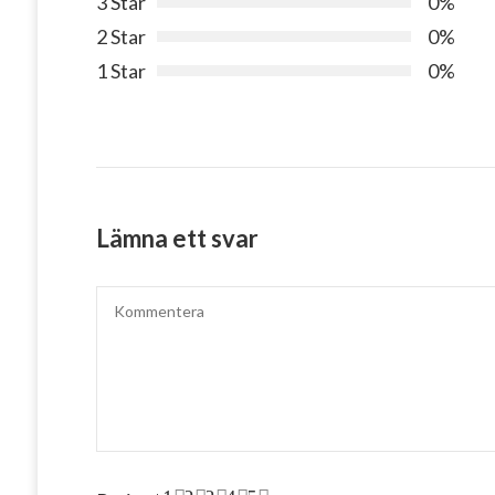
3 Star
0%
2 Star
0%
1 Star
0%
Lämna ett svar