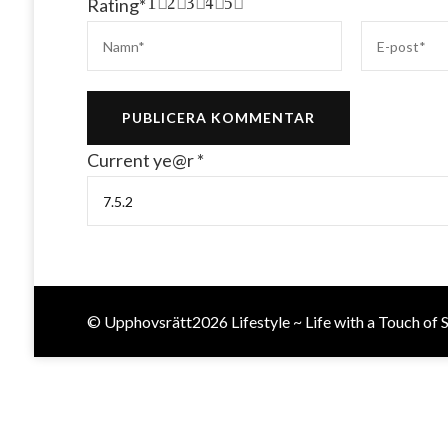
1
2
3
4
5
Rating
*
Current ye@r
*
© Upphovsrätt2026
Lifestyle ~ Life with a Touch of 