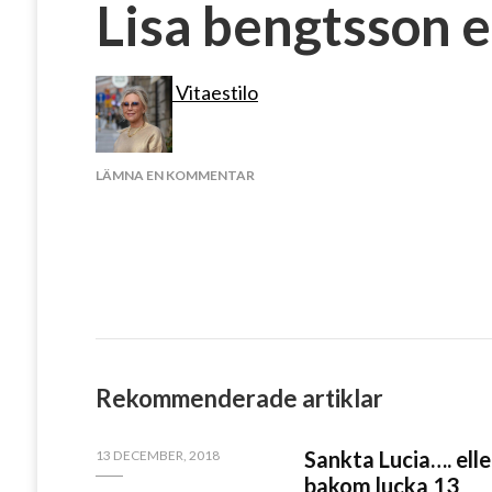
Lisa bengtsson e
Vitaestilo
PÅ
LÄMNA EN KOMMENTAR
LISA
BENGTSSON
ELLOS
Rekommenderade artiklar
Sankta Lucia…. elle
13 DECEMBER, 2018
bakom lucka 13