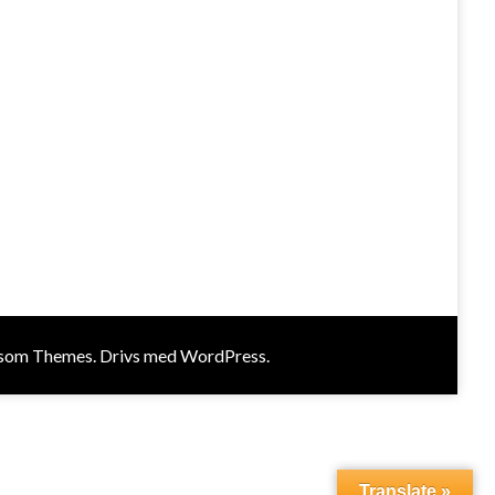
som Themes
. Drivs med
WordPress
.
Translate »