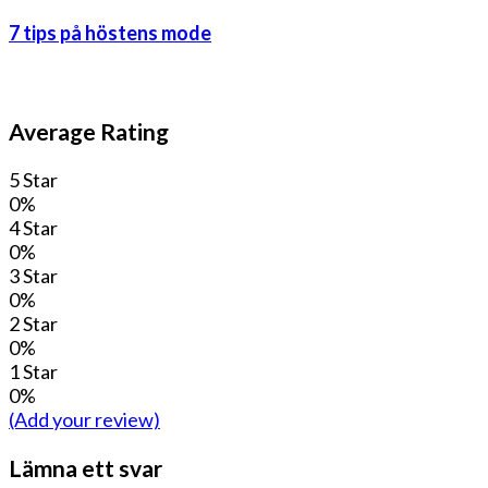
7 tips på höstens mode
Average Rating
5 Star
0%
4 Star
0%
3 Star
0%
2 Star
0%
1 Star
0%
(Add your review)
Lämna ett svar