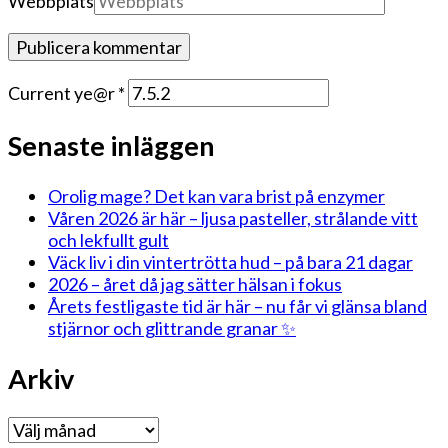
Webbplats
Current ye@r
*
Senaste inläggen
Orolig mage? Det kan vara brist på enzymer
Våren 2026 är här – ljusa pasteller, strålande vitt
och lekfullt gult
Väck liv i din vintertrötta hud – på bara 21 dagar
2026 – året då jag sätter hälsan i fokus
Årets festligaste tid är här – nu får vi glänsa bland
stjärnor och glittrande granar ✨
Arkiv
Arkiv