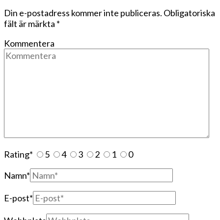
Din e-postadress kommer inte publiceras.
Obligatoriska
fält är märkta
*
Kommentera
Rating
*
5
4
3
2
1
0
Namn
*
E-post
*