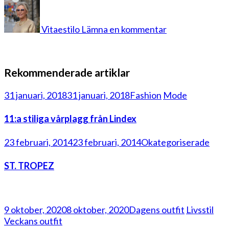
på
gul
stickad
Vitaestilo
Lämna en kommentar
tröja,
ellos
Rekommenderade artiklar
31 januari, 2018
31 januari, 2018
Fashion
Mode
11:a stiliga vårplagg från Lindex
23 februari, 2014
23 februari, 2014
Okategoriserade
ST. TROPEZ
9 oktober, 2020
8 oktober, 2020
Dagens outfit
Livsstil
Veckans outfit