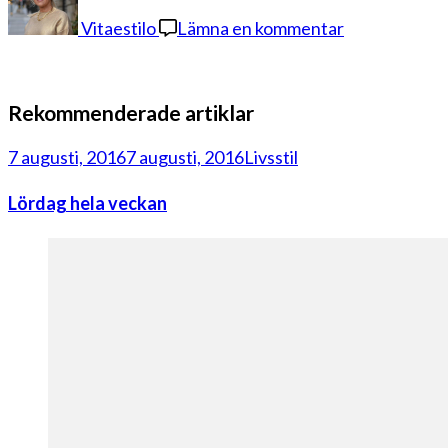
velour-
Vitaestilo
Lämna en kommentar
byxor
Rekommenderade artiklar
7 augusti, 2016
7 augusti, 2016
Livsstil
Lördag hela veckan